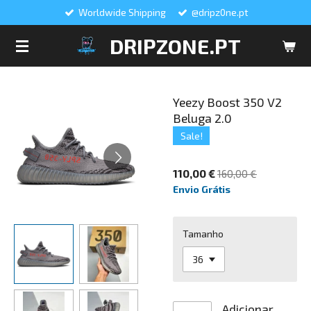
Worldwide Shipping
@dripz0ne.pt
Salta
para
DRIPZONE.PT
o
conteúdo
principal
Yeezy Boost 350 V2
Beluga 2.0
Sale!
110,00 €
160,00 €
Envio Grátis
Tamanho
Adicionar