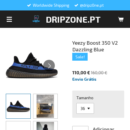
Worldwide Shipping
@dripz0ne.pt
Salta
para
DRIPZONE.PT
o
conteúdo
principal
Yeezy Boost 350 V2
Dazzling Blue
Sale!
110,00 €
160,00 €
Envio Grátis
Tamanho
Adicionar