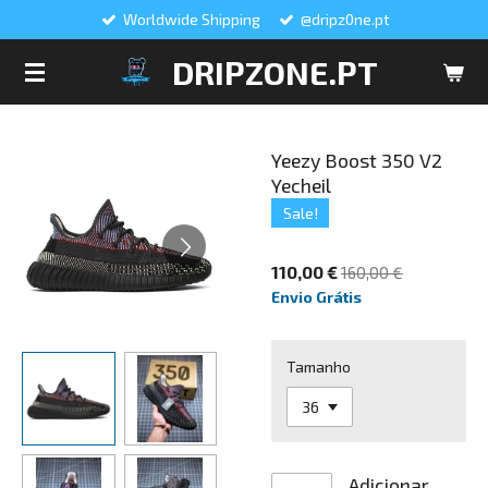
Worldwide Shipping
@dripz0ne.pt
Salta
para
DRIPZONE.PT
o
conteúdo
principal
Yeezy Boost 350 V2
Yecheil
Sale!
110,00 €
160,00 €
Envio Grátis
Tamanho
Adicionar