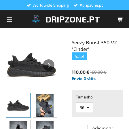
Worldwide Shipping
@dripz0ne.pt
Salta
para
DRIPZONE.PT
o
conteúdo
principal
Yeezy Boost 350 V2
"Cinder"
Sale!
110,00 €
160,00 €
Envio Grátis
Tamanho
Adicionar