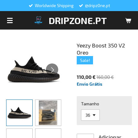
Worldwide Shipping
@dripz0ne.pt
Salta
para
DRIPZONE.PT
o
conteúdo
principal
Yeezy Boost 350 V2
Oreo
Sale!
110,00 €
160,00 €
Envio Grátis
Tamanho
Adicionar