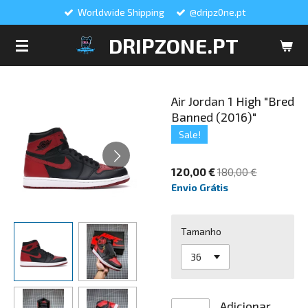
Worldwide Shipping
@dripz0ne.pt
Salta
para
DRIPZONE.PT
o
conteúdo
principal
Air Jordan 1 High "Bred
Banned (2016)"
Sale!
120,00 €
180,00 €
Envio Grátis
Tamanho
Adicionar