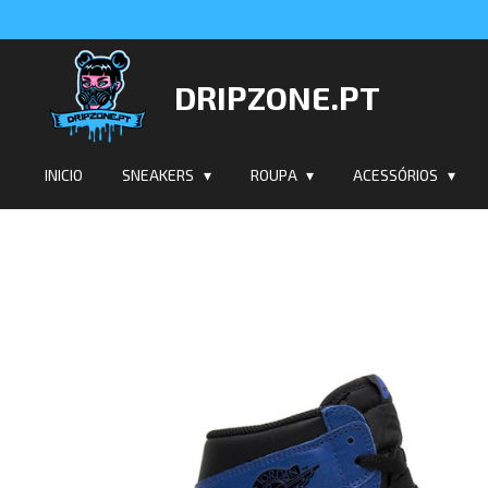
Salta
para
o
DRIPZONE.PT
conteúdo
principal
INICIO
SNEAKERS
ROUPA
ACESSÓRIOS