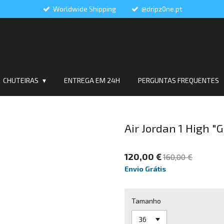
Worldwide Shipping
@dripz0ne.pt
CHUTEIRAS
ENTREGA EM 24H
PERGUNTAS FREQUENTES
Air Jordan 1 High 
120,00 €
160,00 €
Envio Grátis
Tamanho