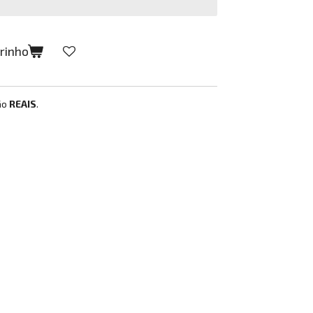
rrinho
ão
REAIS
.