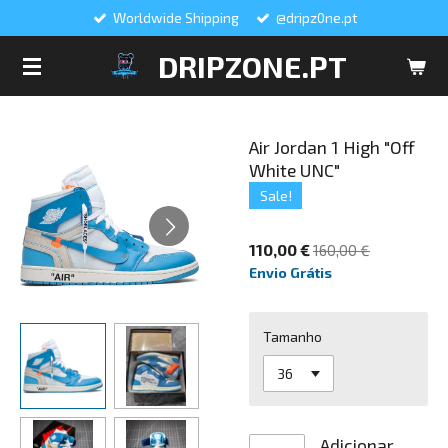
Worldwide Shipping
@dripz0ne.pt
Salta
para
DRIPZONE.PT
o
conteúdo
principal
Air Jordan 1 High "Off
White UNC"
Sale!
110,00 €
160,00 €
Envio Grátis
Tamanho
Adicionar