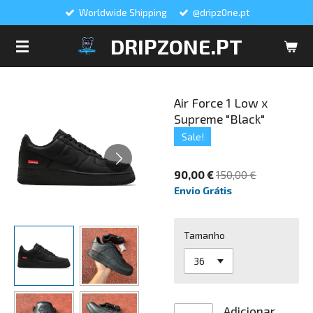
Worldwide Shipping
@dripz0ne.pt
Salta
para
DRIPZONE.PT
o
conteúdo
principal
Air Force 1 Low x
Supreme "Black"
Sale!
90,00 €
150,00 €
Envio Grátis
Tamanho
Adicionar