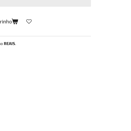
rrinho
ão
REAIS
.