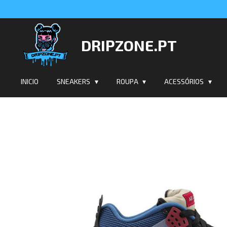
Salta
para
o
DRIPZONE.PT
conteúdo
principal
INICIO
SNEAKERS
ROUPA
ACESSÓRIOS