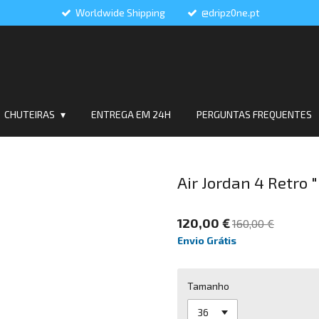
Worldwide Shipping
@dripz0ne.pt
CHUTEIRAS
ENTREGA EM 24H
PERGUNTAS FREQUENTES
Air Jordan 4 Retro 
120,00 €
160,00 €
Envio Grátis
Tamanho