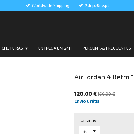
Worldwide Shipping
@dripz0ne.pt
CHUTEIRAS
ENTREGA EM 24H
PERGUNTAS FREQUENTES
Air Jordan 4 Retro 
120,00 €
160,00 €
Envio Grátis
Tamanho