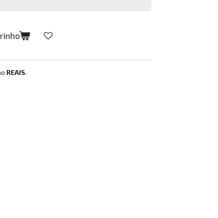
rrinho
ão
REAIS
.