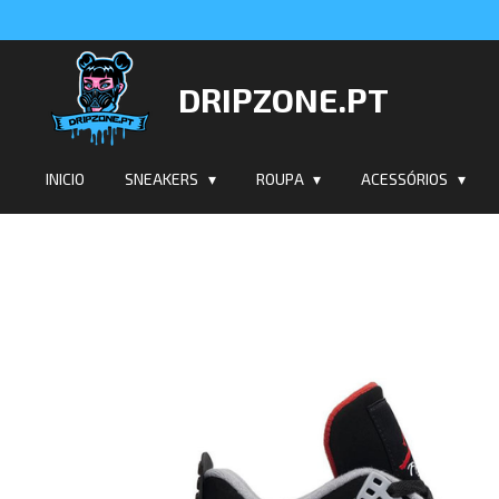
Salta
para
o
DRIPZONE.PT
conteúdo
principal
INICIO
SNEAKERS
ROUPA
ACESSÓRIOS