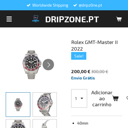
Worldwide Shipping
@dripz0ne.pt
Salta
para
DRIPZONE.PT
o
conteúdo
principal
Rolex GMT-Master II
2022
Sale!
200,00 €
300,00 €
Envio Grátis
Adicionar
ao
carrinho
40mm