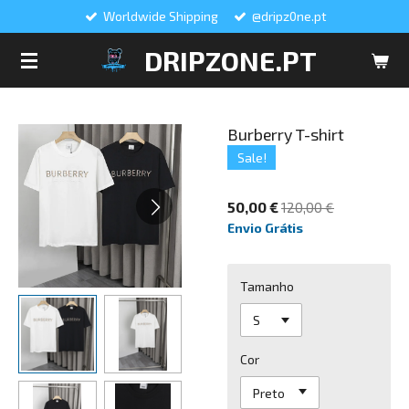
Worldwide Shipping
@dripz0ne.pt
Salta
para
DRIPZONE.PT
o
conteúdo
principal
Burberry T-shirt
Sale!
50,00 €
120,00 €
Envio Grátis
Tamanho
Cor