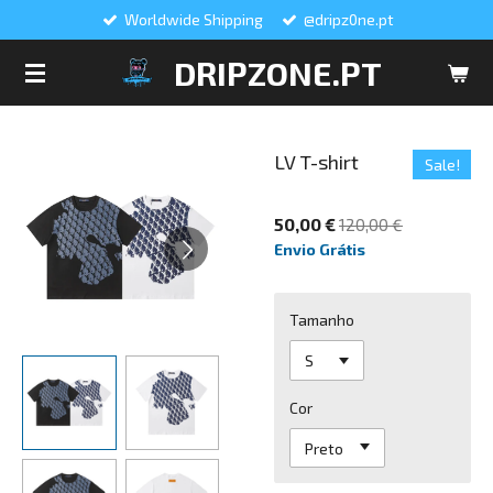
Worldwide Shipping
@dripz0ne.pt
Salta
para
DRIPZONE.PT
o
conteúdo
principal
LV T-shirt
Sale!
50,00 €
120,00 €
Envio Grátis
Tamanho
Cor