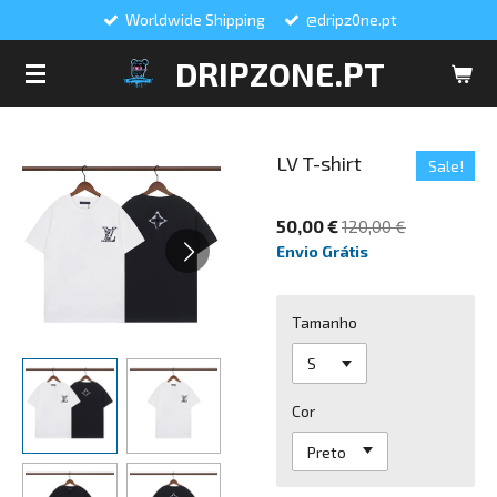
Worldwide Shipping
@dripz0ne.pt
Salta
para
DRIPZONE.PT
o
conteúdo
principal
LV T-shirt
Sale!
50,00 €
120,00 €
Envio Grátis
Tamanho
Cor