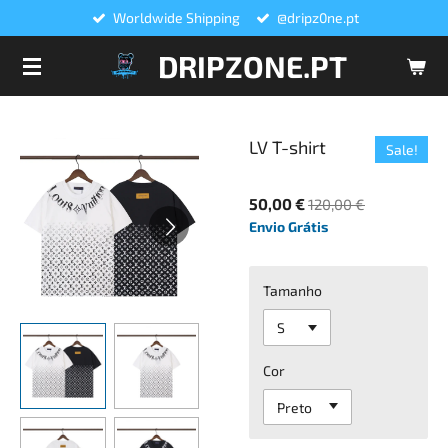
Worldwide Shipping
@dripz0ne.pt
Salta
para
DRIPZONE.PT
o
conteúdo
principal
LV T-shirt
Sale!
50,00 €
120,00 €
Envio Grátis
Tamanho
Cor