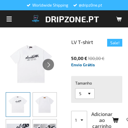
Worldwide Shipping
@dripz0ne.pt
Salta
para
DRIPZONE.PT
o
conteúdo
principal
LV T-shirt
Sale!
50,00 €
100,00 €
Envio Grátis
Tamanho
Adicionar
ao
carrinho