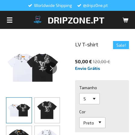
Worldwide Shipping
@dripz0ne.pt
Salta
para
DRIPZONE.PT
o
conteúdo
principal
LV T-shirt
Sale!
50,00 €
120,00 €
Envio Grátis
Tamanho
Cor