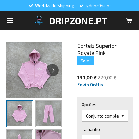
Worldwide Shipping
@dripz0ne.pt
Salta
para
DRIPZONE.PT
o
conteúdo
principal
Corteiz Superior
Royale Pink
Sale!
130,00 €
220,00 €
Envio Grátis
Opções
Tamanho