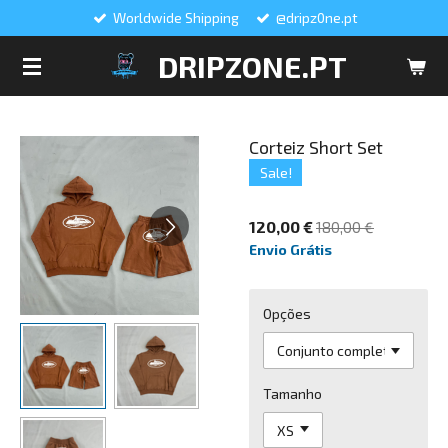
Worldwide Shipping
@dripz0ne.pt
Salta
para
DRIPZONE.PT
o
conteúdo
principal
Corteiz Short Set
Sale!
120,00 €
180,00 €
Envio Grátis
Opções
Tamanho