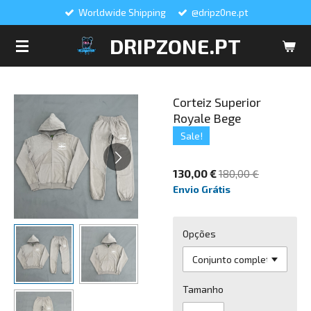
Worldwide Shipping
@dripz0ne.pt
Salta
para
DRIPZONE.PT
o
conteúdo
principal
Corteiz Superior
Royale Bege
Sale!
130,00 €
180,00 €
Envio Grátis
Opções
Tamanho