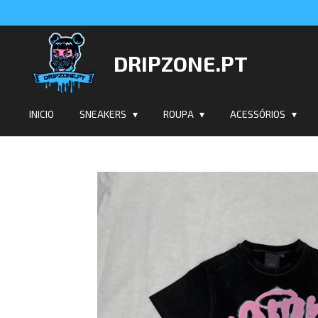
Salta
para
o
DRIPZONE.PT
conteúdo
principal
INICIO
SNEAKERS
ROUPA
ACESSÓRIOS