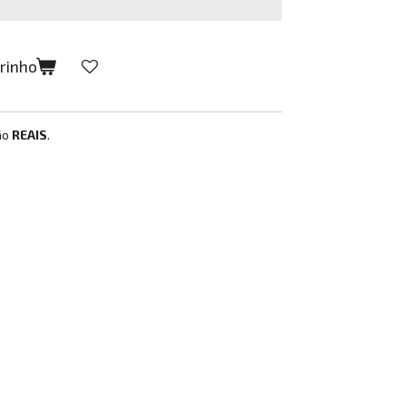
rrinho
ão
REAIS
.