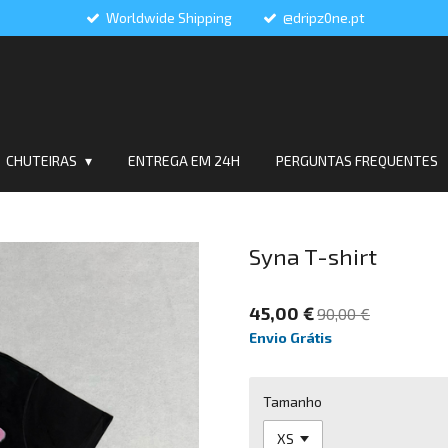
Worldwide Shipping
@dripz0ne.pt
CHUTEIRAS
ENTREGA EM 24H
PERGUNTAS FREQUENTES
Syna T-shirt
45,00 €
90,00 €
Envio Grátis
Tamanho