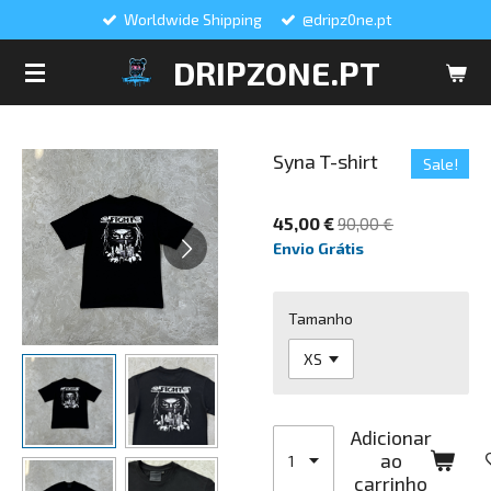
Worldwide Shipping
@dripz0ne.pt
Salta
para
DRIPZONE.PT
o
conteúdo
principal
Syna T-shirt
Sale!
45,00 €
90,00 €
Envio Grátis
Tamanho
Adicionar
ao
carrinho