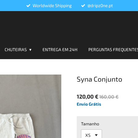
Worldwide Shipping
@dripz0ne.pt
CHUTEIRAS
ENTREGA EM 24H
PERGUNTAS FREQUENTE
Syna Conjunto
120,00 €
160,00 €
Envio Grátis
Tamanho