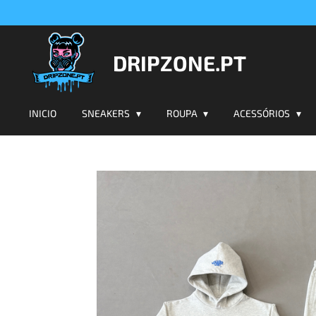
Salta
para
o
DRIPZONE.PT
conteúdo
principal
INICIO
SNEAKERS
ROUPA
ACESSÓRIOS