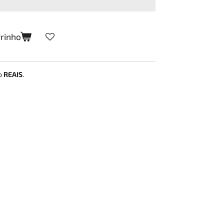
rrinho
ão
REAIS
.