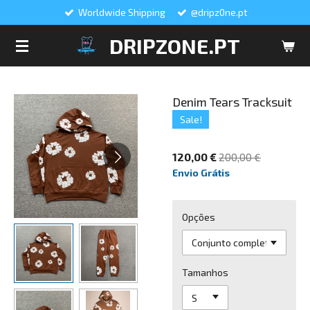
Worldwide Shipping
@dripz0ne.pt
Salta
para
DRIPZONE.PT
o
conteúdo
principal
Denim Tears Tracksuit
Sale!
120,00 €
200,00 €
Envio Grátis
Opções
Tamanhos