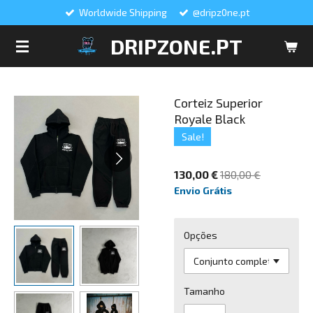
Worldwide Shipping
@dripz0ne.pt
Salta
para
DRIPZONE.PT
o
conteúdo
principal
Corteiz Superior
Royale Black
Sale!
130,00 €
180,00 €
Envio Grátis
Opções
Tamanho