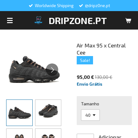
Worldwide Shipping
@dripz0ne.pt
Salta
para
DRIPZONE.PT
o
conteúdo
principal
Air Max 95 x Central
Cee
Sale!
95,00 €
130,00 €
Envio Grátis
Tamanho
Adicionar