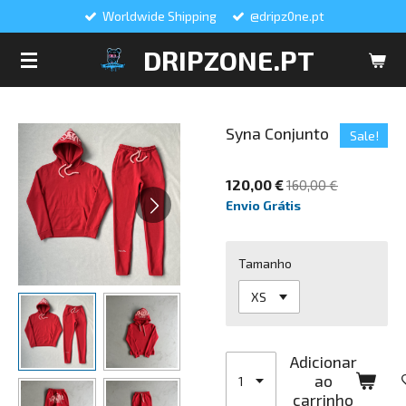
Worldwide Shipping
@dripz0ne.pt
Salta
para
DRIPZONE.PT
o
conteúdo
principal
Syna Conjunto
Sale!
120,00 €
160,00 €
Envio Grátis
Tamanho
Adicionar
ao
carrinho