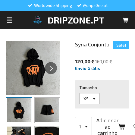
Worldwide Shipping
@dripz0ne.pt
Salta
para
DRIPZONE.PT
o
conteúdo
principal
Syna Conjunto
Sale!
120,00 €
160,00 €
Envio Grátis
Tamanho
Adicionar
ao
carrinho