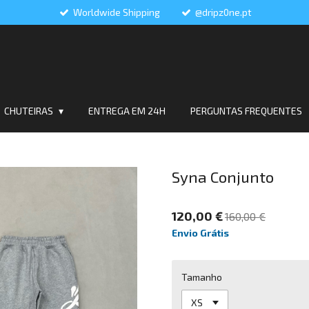
Worldwide Shipping
@dripz0ne.pt
CHUTEIRAS
ENTREGA EM 24H
PERGUNTAS FREQUENTES
Syna Conjunto
120,00 €
160,00 €
Envio Grátis
Tamanho