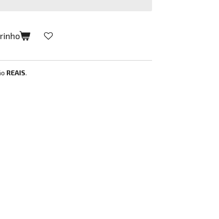
rrinho
ão
REAIS
.