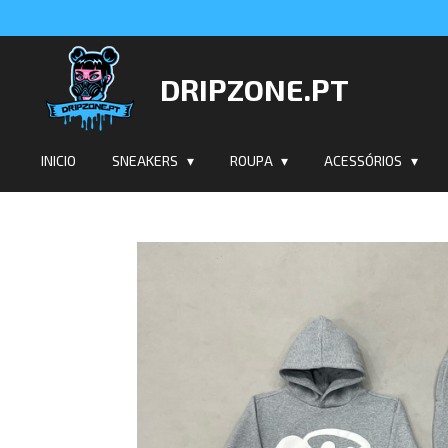
Salta
para
o
DRIPZONE.PT
conteúdo
principal
INICIO
SNEAKERS
ROUPA
ACESSÓRIOS