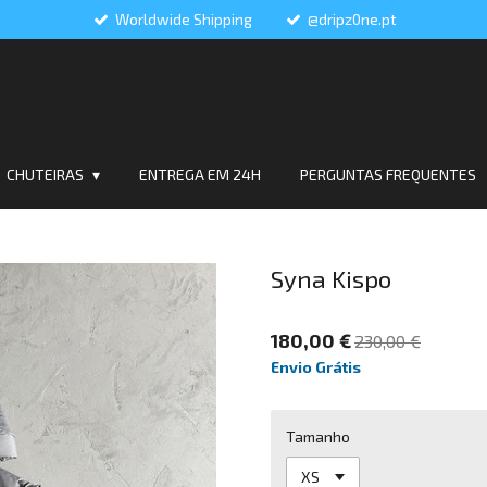
Worldwide Shipping
@dripz0ne.pt
CHUTEIRAS
ENTREGA EM 24H
PERGUNTAS FREQUENTES
Syna Kispo
180,00 €
230,00 €
Envio Grátis
Tamanho