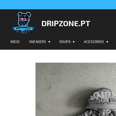
Salta
para
o
DRIPZONE.PT
conteúdo
principal
INICIO
SNEAKERS
ROUPA
ACESSÓRIOS