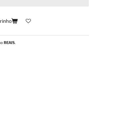
rrinho
ão
REAIS
.