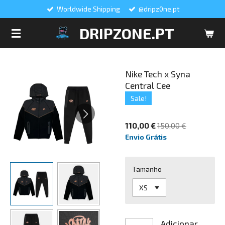
Worldwide Shipping
@dripz0ne.pt
Salta
para
DRIPZONE.PT
o
conteúdo
principal
Nike Tech x Syna
Central Cee
Sale!
110,00 €
150,00 €
Envio Grátis
Tamanho
Adicionar