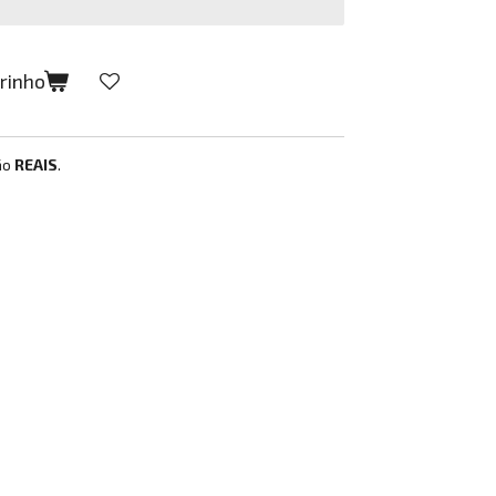
rrinho
ão
REAIS
.