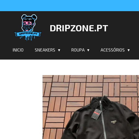
Salta
para
o
DRIPZONE.PT
conteúdo
principal
INICIO
SNEAKERS
ROUPA
ACESSÓRIOS