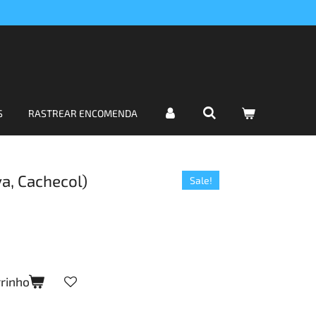
S
RASTREAR ENCOMENDA
a, Cachecol)
Sale!
rrinho