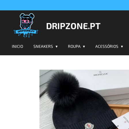
Salta
para
o
DRIPZONE.PT
conteúdo
principal
INICIO
SNEAKERS
ROUPA
ACESSÓRIOS