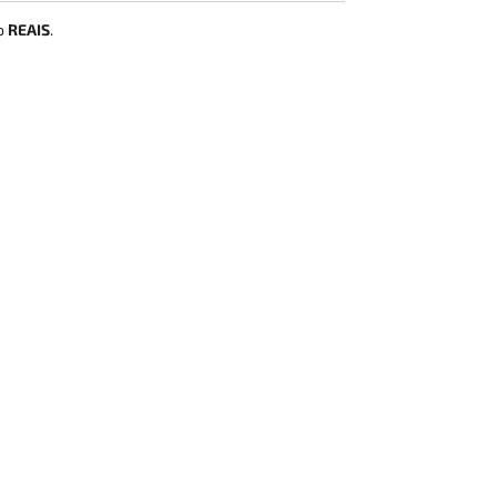
ão
REAIS
.