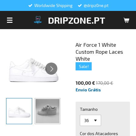
Worldwide Shipping
@dripz0ne.pt
Salta
para
DRIPZONE.PT
o
conteúdo
principal
Air Force 1 White
Custom Rope Laces
White
Sale!
100,00 €
170,00 €
Envio Grátis
Tamanho
Cor dos Atacadores