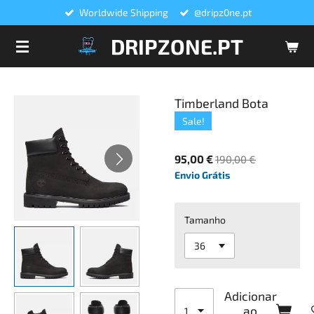
Worldwide Shipping
@dripz0ne.pt
Salta
para
DRIPZONE.PT
o
conteúdo
principal
Timberland Bota
Sale!
95,00 €
190,00 €
Envio Grátis
Tamanho
Adicionar
ao