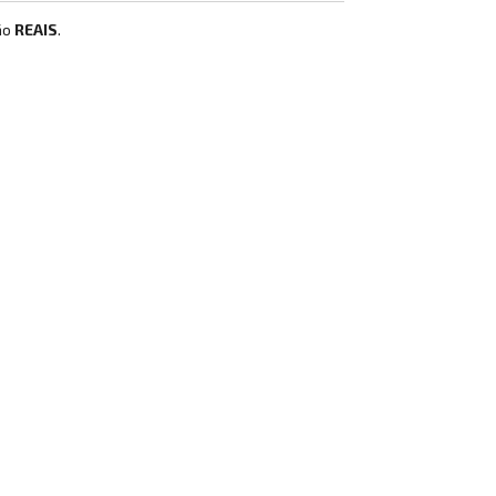
ão
REAIS
.