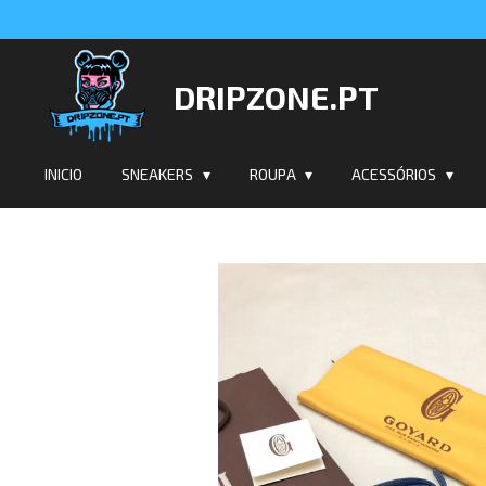
Salta
para
o
DRIPZONE.PT
conteúdo
principal
INICIO
SNEAKERS
ROUPA
ACESSÓRIOS