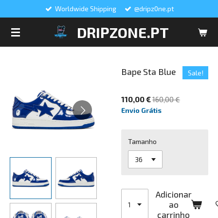
Worldwide Shipping
@dripz0ne.pt
Salta
para
DRIPZONE.PT
o
conteúdo
principal
Bape Sta Blue
Sale!
110,00 €
160,00 €
Envio Grátis
Tamanho
Adicionar
ao
carrinho