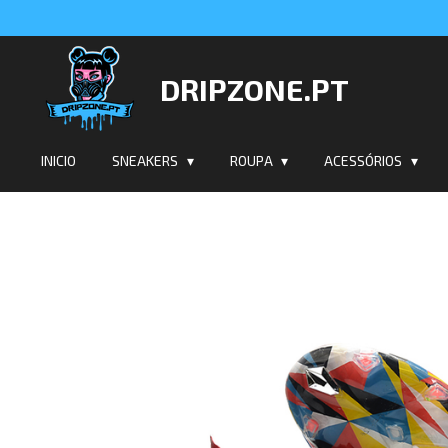
Salta
para
o
DRIPZONE.PT
conteúdo
principal
INICIO
SNEAKERS
ROUPA
ACESSÓRIOS