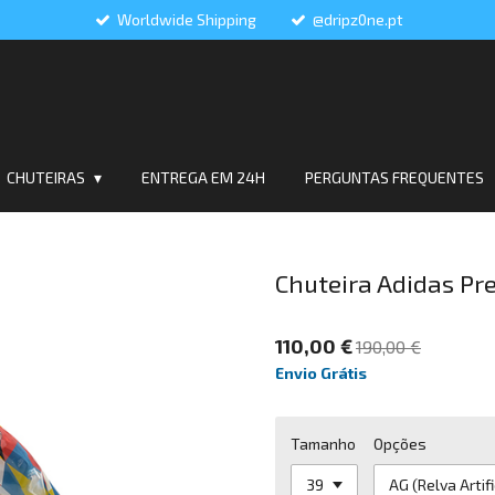
Worldwide Shipping
@dripz0ne.pt
CHUTEIRAS
ENTREGA EM 24H
PERGUNTAS FREQUENTES
Chuteira Adidas Pr
110,00 €
190,00 €
Envio Grátis
Tamanho
Opções