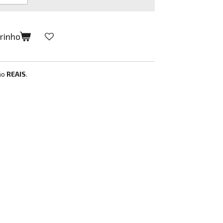
rrinho
ão
REAIS
.