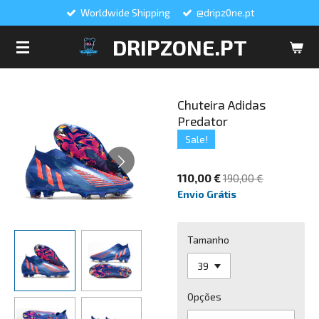
Worldwide Shipping
@dripz0ne.pt
Salta
para
DRIPZONE.PT
o
conteúdo
principal
Chuteira Adidas
Predator
Sale!
110,00 €
190,00 €
Envio Grátis
Tamanho
Opções