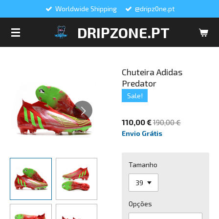
Worldwide Shipping
@dripz0ne.pt
Salta
para
DRIPZONE.PT
o
conteúdo
principal
Chuteira Adidas
Predator
Sale!
110,00 €
190,00 €
Envio Grátis
Tamanho
Opções