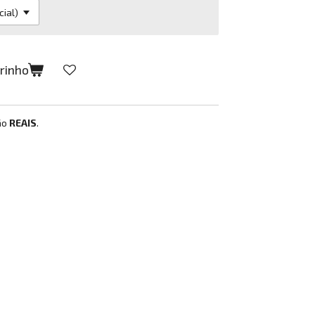
rrinho
ão
REAIS
.