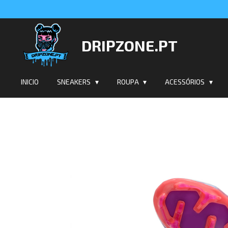
Salta
para
o
DRIPZONE.PT
conteúdo
principal
INICIO
SNEAKERS
ROUPA
ACESSÓRIOS