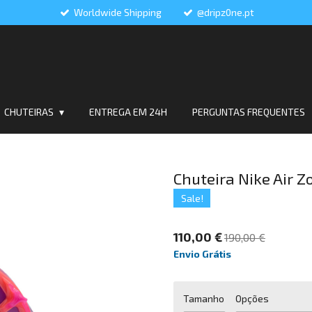
Worldwide Shipping
@dripz0ne.pt
CHUTEIRAS
ENTREGA EM 24H
PERGUNTAS FREQUENTES
Chuteira Nike Air Z
Sale!
110,00 €
190,00 €
Envio Grátis
Tamanho
Opções