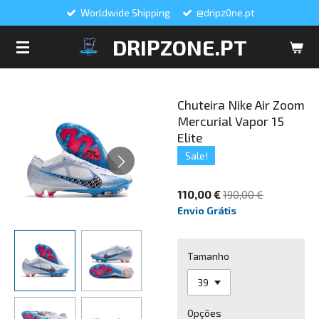
Worldwide Shipping
@dripz0ne.pt
Salta
para
DRIPZONE.PT
o
conteúdo
principal
Chuteira Nike Air Zoom
Mercurial Vapor 15
Elite
Sale!
110,00 €
190,00 €
Envio Grátis
Tamanho
Opções