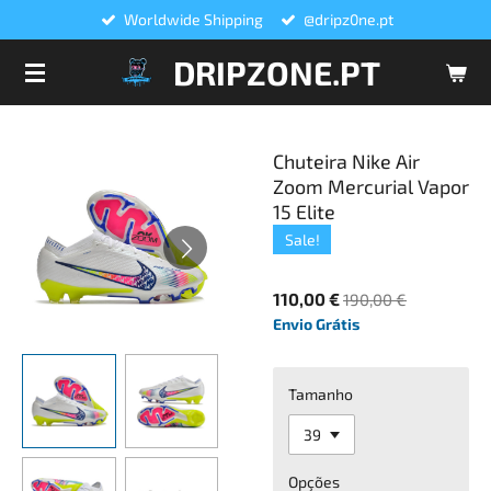
Worldwide Shipping
@dripz0ne.pt
Salta
para
DRIPZONE.PT
o
conteúdo
principal
Chuteira Nike Air
Zoom Mercurial Vapor
15 Elite
Sale!
110,00 €
190,00 €
Envio Grátis
Tamanho
Opções