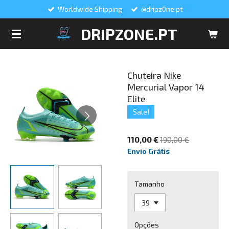
Worldwide Shipping
@dripz0ne.pt
Salta
para
DRIPZONE.PT
o
conteúdo
principal
Chuteira Nike
Mercurial Vapor 14
Elite
Sale!
110,00 €
190,00 €
Envio Grátis
Tamanho
Opções