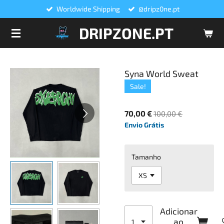
Worldwide Shipping
@dripz0ne.pt
Salta
para
DRIPZONE.PT
o
conteúdo
principal
Syna World Sweat
Sale!
70,00 €
100,00 €
Envio Grátis
Tamanho
Adicionar
ao