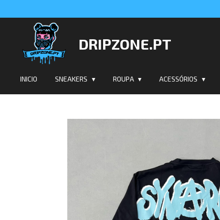
Salta
para
o
DRIPZONE.PT
conteúdo
principal
INICIO
SNEAKERS
ROUPA
ACESSÓRIOS