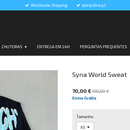
Worldwide Shipping
@dripz0ne.pt
CHUTEIRAS
ENTREGA EM 24H
PERGUNTAS FREQUENTES
Syna World Sweat
70,00 €
100,00 €
Envio Grátis
Tamanho