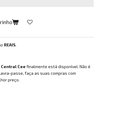
rrinho
ão
REAIS
.
o
Central Cee
finalmente está disponível. Não é
lavra-passe, faça as suas compras com
lhor preço.