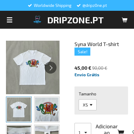
Worldwide Shipping
@dripz0ne.pt
Salta
para
DRIPZONE.PT
o
conteúdo
principal
Syna World T-shirt
Sale!
45,00 €
90,00 €
Envio Grátis
Tamanho
Adicionar
ao