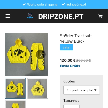
Worldwide Shipping
@dripz0ne.pt
Salta
para
DRIPZONE.PT
o
conteúdo
principal
Sp5der Tracksuit
Yellow Black
Sale!
120,00 €
200,00 €
Envio Grátis
Opções
Tamanhos