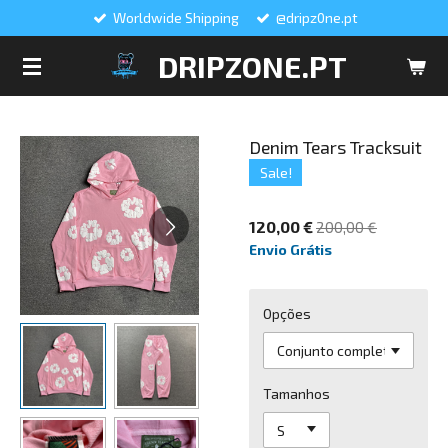
Worldwide Shipping
@dripz0ne.pt
Salta
para
DRIPZONE.PT
o
conteúdo
principal
Denim Tears Tracksuit
Sale!
120,00 €
200,00 €
Envio Grátis
Opções
Tamanhos